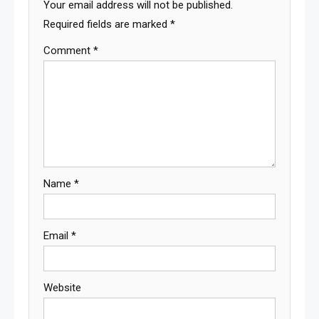
Your email address will not be published.
Required fields are marked
*
Comment
*
Name
*
Email
*
Website