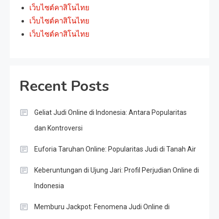
เว็บไซต์คาสิโนไทย
เว็บไซต์คาสิโนไทย
เว็บไซต์คาสิโนไทย
Recent Posts
Geliat Judi Online di Indonesia: Antara Popularitas
dan Kontroversi
Euforia Taruhan Online: Popularitas Judi di Tanah Air
Keberuntungan di Ujung Jari: Profil Perjudian Online di
Indonesia
Memburu Jackpot: Fenomena Judi Online di