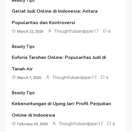
Beauty Tips
Geliat Judi Online di Indonesia: Antara
Popularitas dan Kontroversi
Thoughtfulsandpiper17
March 22, 2026
0
Beauty Tips
Euforia Taruhan Online: Popularitas Judi di
Tanah Air
Thoughtfulsandpiper17
March 7, 2026
0
Beauty Tips
Keberuntungan di Ujung Jari: Profil Perjudian
Online di Indonesia
Thoughtfulsandpiper17
February 20, 2026
0