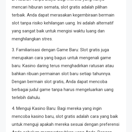
mencari hiburan semata, slot gratis adalah pilihan
terbaik. Anda dapat merasakan kegembiraan bermain
slot tanpa risiko kehilangan uang. Ini adalah alternatif
yang sangat baik untuk mengisi waktu luang dan
menghilangkan stres.
3. Familiarisasi dengan Game Baru: Slot gratis juga
merupakan cara yang bagus untuk mengenali game
baru. Kasino daring terus menghadirkan ratusan atau
bahkan ribuan permainan slot baru setiap tahunnya.
Dengan bermain slot gratis, Anda dapat mencoba
berbagai judul game tanpa harus mengeluarkan uang
terlebih dahulu.
4. Menguji Kasino Baru: Bagi mereka yang ingin
mencoba kasino baru, slot gratis adalah cara yang baik
untuk menguji apakah mereka sesuai dengan preferensi