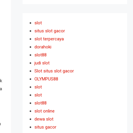
slot
situs slot gacor
slot terpercaya
dorahoki
slot88
judi slot
Slot situs slot gacor
OLYMPUS88
ak
slot
sa
slot
slot88
slot online
dewa slot
n
situs gacor