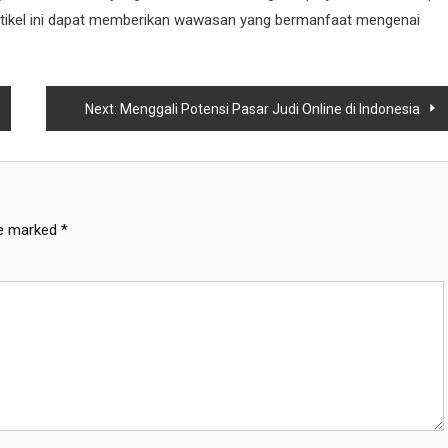
rtikel ini dapat memberikan wawasan yang bermanfaat mengenai
Next:
Menggali Potensi Pasar Judi Online di Indonesia
re marked
*