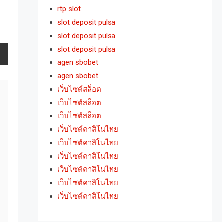
rtp slot
slot deposit pulsa
slot deposit pulsa
slot deposit pulsa
agen sbobet
agen sbobet
เว็บไซต์สล็อต
เว็บไซต์สล็อต
เว็บไซต์สล็อต
เว็บไซต์คาสิโนไทย
เว็บไซต์คาสิโนไทย
เว็บไซต์คาสิโนไทย
เว็บไซต์คาสิโนไทย
เว็บไซต์คาสิโนไทย
เว็บไซต์คาสิโนไทย