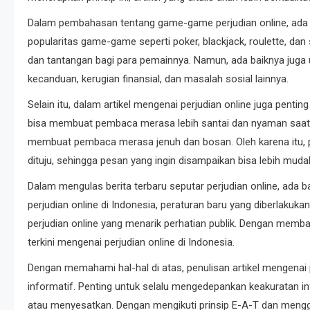
Dalam pembahasan tentang game-game perjudian online, ada b
popularitas game-game seperti poker, blackjack, roulette, d
dan tantangan bagi para pemainnya. Namun, ada baiknya juga 
kecanduan, kerugian finansial, dan masalah sosial lainnya.
Selain itu, dalam artikel mengenai perjudian online juga penti
bisa membuat pembaca merasa lebih santai dan nyaman saat m
membuat pembaca merasa jenuh dan bosan. Oleh karena itu, 
dituju, sehingga pesan yang ingin disampaikan bisa lebih muda
Dalam mengulas berita terbaru seputar perjudian online, ada b
perjudian online di Indonesia, peraturan baru yang diberlakukan
perjudian online yang menarik perhatian publik. Dengan mem
terkini mengenai perjudian online di Indonesia.
Dengan memahami hal-hal di atas, penulisan artikel mengenai p
informatif. Penting untuk selalu mengedepankan keakuratan i
atau menyesatkan. Dengan mengikuti prinsip E-A-T dan menggu