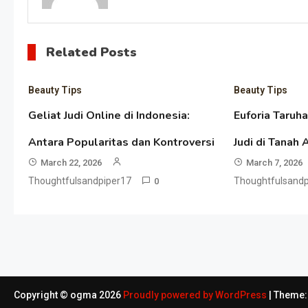
Related Posts
Beauty Tips
Beauty Tips
Geliat Judi Online di Indonesia:
Euforia Taruh
Antara Popularitas dan Kontroversi
Judi di Tanah A
March 22, 2026
March 7, 2026
Thoughtfulsandpiper17
Thoughtfulsandp
0
Copyright © ogma 2026
Proudly powered by WordPress
|
Theme: