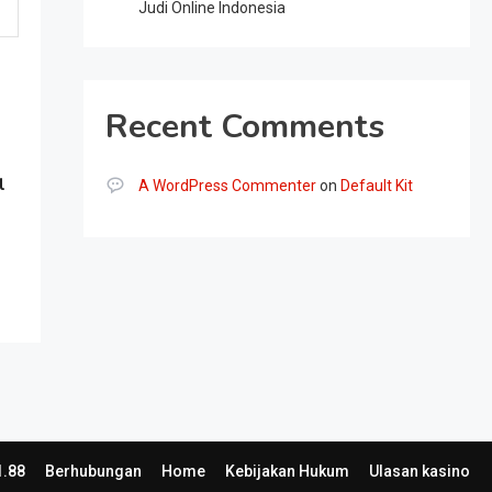
Judi Online Indonesia
Recent Comments
l
A WordPress Commenter
on
Default Kit
.88
Berhubungan
Home
Kebijakan Hukum
Ulasan kasino