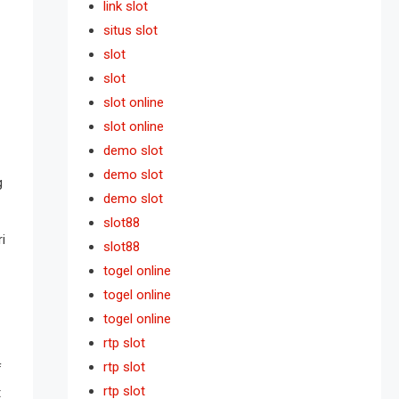
link slot
situs slot
slot
slot
slot online
slot online
demo slot
demo slot
g
demo slot
slot88
i
slot88
togel online
togel online
togel online
rtp slot
rtp slot
f
rtp slot
t