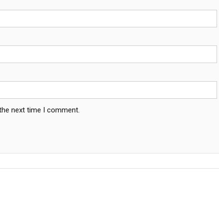
 the next time I comment.