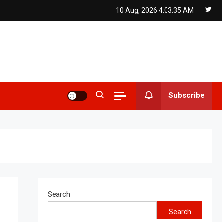
10 Aug, 2026
4:03:35 AM
Subscribe
Search
Search